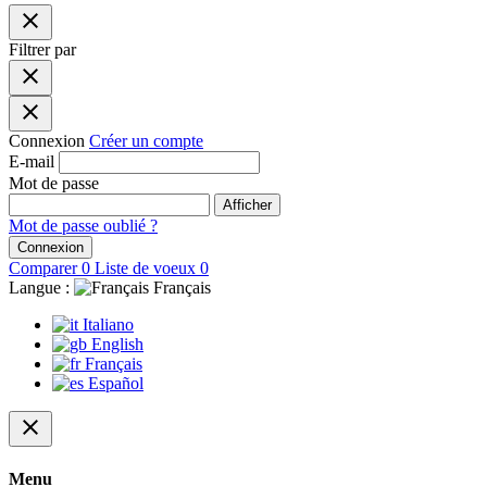
close
Filtrer par
close
close
Connexion
Créer un compte
E-mail
Mot de passe
Afficher
Mot de passe oublié ?
Connexion
Comparer
0
Liste de voeux
0
Langue :
Français
Italiano
English
Français
Español
close
Menu