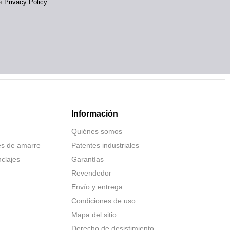
la
Privacy Policy
Información
Quiénes somos
es de amarre
Patentes industriales
nclajes
Garantías
Revendedor
Envío y entrega
Condiciones de uso
Mapa del sitio
Derecho de desistimiento