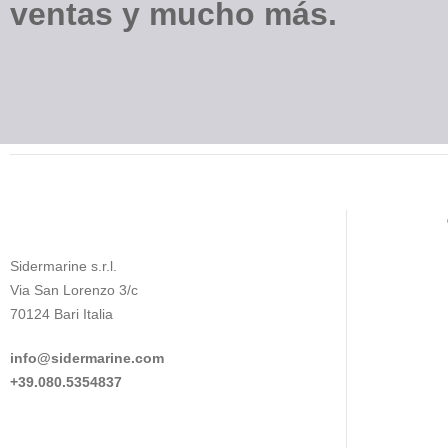
ventas y mucho más.
Sidermarine s.r.l.
Via San Lorenzo 3/c
70124 Bari Italia
info@sidermarine.com
+39.080.5354837