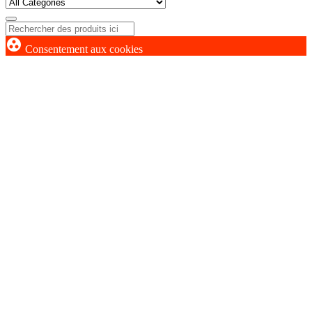
group_work
Consentement aux cookies