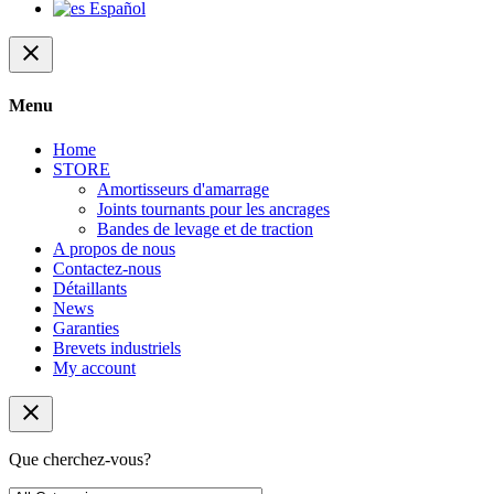
Español
close
Menu
Home
STORE
Amortisseurs d'amarrage
Joints tournants pour les ancrages
Bandes de levage et de traction
A propos de nous
Contactez-nous
Détaillants
News
Garanties
Brevets industriels
My account
close
Que cherchez-vous?