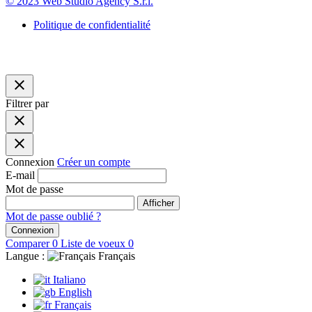
© 2023 Web Studio Agency S.r.l.
Politique de confidentialité
close
Filtrer par
close
close
Connexion
Créer un compte
E-mail
Mot de passe
Afficher
Mot de passe oublié ?
Connexion
Comparer
0
Liste de voeux
0
Langue :
Français
Italiano
English
Français