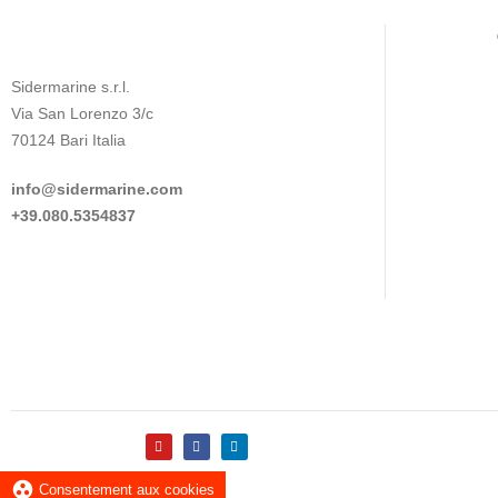
Sidermarine s.r.l.
Via San Lorenzo 3/c
70124 Bari Italia
info@sidermarine.com
+39.080.5354837
group_work
Consentement aux cookies