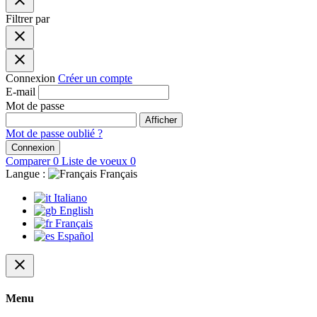
close
Filtrer par
close
close
Connexion
Créer un compte
E-mail
Mot de passe
Afficher
Mot de passe oublié ?
Connexion
Comparer
0
Liste de voeux
0
Langue :
Français
Italiano
English
Français
Español
close
Menu