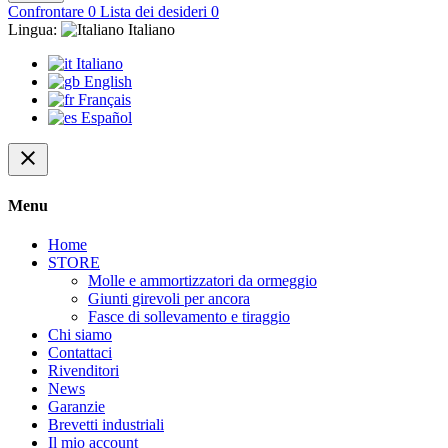
Confrontare
0
Lista dei desideri
0
Lingua:
Italiano
Italiano
English
Français
Español
close
Menu
Home
STORE
Molle e ammortizzatori da ormeggio
Giunti girevoli per ancora
Fasce di sollevamento e tiraggio
Chi siamo
Contattaci
Rivenditori
News
Garanzie
Brevetti industriali
Il mio account