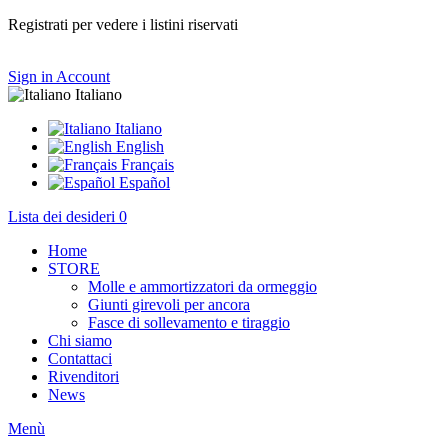
Registrati per vedere i listini riservati
Sign in
Account
Italiano
Italiano
English
Français
Español
Lista dei desideri
0
Home
STORE
Molle e ammortizzatori da ormeggio
Giunti girevoli per ancora
Fasce di sollevamento e tiraggio
Chi siamo
Contattaci
Rivenditori
News
Menù