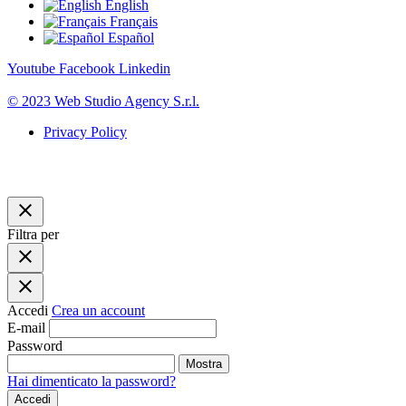
English
Français
Español
Youtube
Facebook
Linkedin
© 2023 Web Studio Agency S.r.l.
Privacy Policy
close
Filtra per
close
close
Accedi
Crea un account
E-mail
Password
Mostra
Hai dimenticato la password?
Accedi